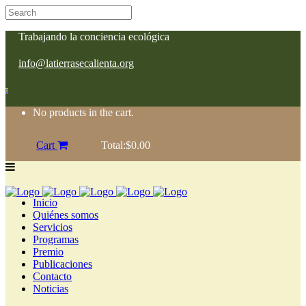
Trabajando la conciencia ecológica
info@latierrasecalienta.org
0
No products in the cart.
Cart
Total:
$
0.00
Inicio
Quiénes somos
Servicios
Programas
Premio
Publicaciones
Contacto
Noticias