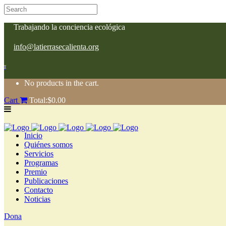
Trabajando la conciencia ecológica
info@latierrasecalienta.org
0
No products in the cart.
Cart
Total:
$
0.00
Inicio
Quiénes somos
Servicios
Programas
Premio
Publicaciones
Contacto
Noticias
Dona