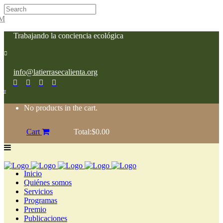
Trabajando la conciencia ecológica
info@latierrasecalienta.org
0
No products in the cart.
Cart
Total:
$
0.00
Inicio
Quiénes somos
Servicios
Programas
Premio
Publicaciones