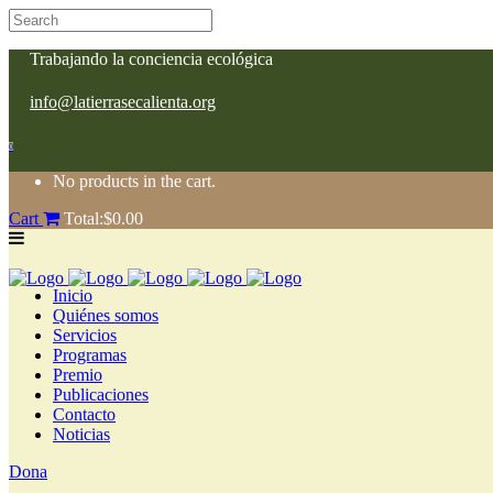
Trabajando la conciencia ecológica
info@latierrasecalienta.org
0
No products in the cart.
Cart
Total:
$
0.00
Inicio
Quiénes somos
Servicios
Programas
Premio
Publicaciones
Contacto
Noticias
Dona