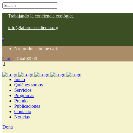
Trabajando la conciencia ecológica
info@latierrasecalienta.org
0
No products in the cart.
Cart
Total:
$
0.00
Inicio
Quiénes somos
Servicios
Programas
Premio
Publicaciones
Contacto
Noticias
Dona