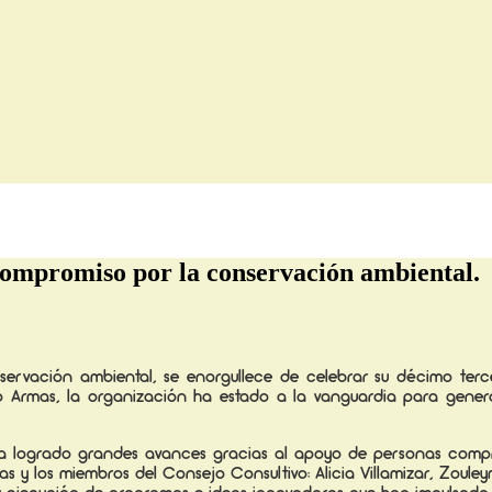
compromiso por la conservación ambiental.
rvación ambiental, se enorgullece de celebrar su décimo terce
o Armas, la organización ha estado a la vanguardia para gener
ha logrado grandes avances gracias al apoyo de personas compr
 y los miembros del Consejo Consultivo: Alicia Villamizar, Zoule