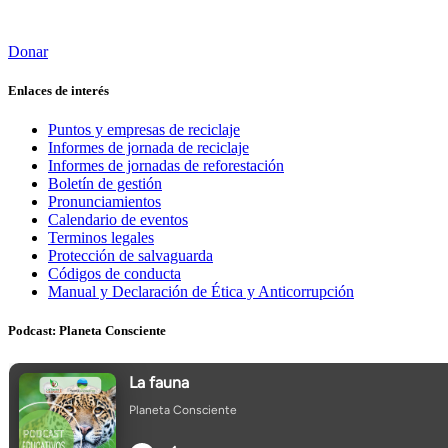
Donar
Enlaces de interés
Puntos y empresas de reciclaje
Informes de jornada de reciclaje
Informes de jornadas de reforestación
Boletín de gestión
Pronunciamientos
Calendario de eventos
Terminos legales
Protección de salvaguarda
Códigos de conducta
Manual y Declaración de Ética y Anticorrupción
Podcast: Planeta Consciente