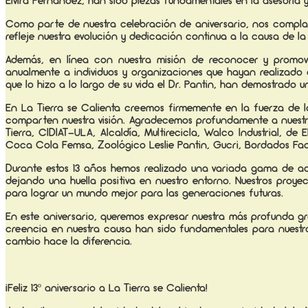
Elvira Fernández, han sido piezas fundamentales en la asesoría
Como parte de nuestra celebración de aniversario, nos compla
refleje nuestra evolución y dedicación continua a la causa de 
Además, en línea con nuestra misión de reconocer y promover
anualmente a individuos y organizaciones que hayan realizado co
que lo hizo a lo largo de su vida el Dr. Pantin, han demostrado 
En La Tierra se Calienta creemos firmemente en la fuerza de la
comparten nuestra visión. Agradecemos profundamente a nuestros 
Tierra, CIDIAT-ULA, Alcaldía, Multirecicla, Walco Industrial, d
Coca Cola Femsa, Zoológico Leslie Pantin, Gucri, Bordados Fact
Durante estos 13 años hemos realizado una variada gama de acti
dejando una huella positiva en nuestro entorno. Nuestros proy
para lograr un mundo mejor para las generaciones futuras.
En este aniversario, queremos expresar nuestra más profunda gr
creencia en nuestra causa han sido fundamentales para nuestro
cambio hace la diferencia.
¡Feliz 13º aniversario a La Tierra se Calienta!