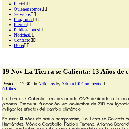
Inicio
Quiénes somos
Servicios
Programas
Premio
Publicaciones
Noticias
Contacto
Dona
19 Nov
La Tierra se Calienta: 13 Años de 
Posted at 13:30h
in
Artículos
by
Admin
0 Comments
0
Likes
La Tierra se Calienta, una destacada ONG dedicada a la conse
planeta. Desde su fundación, en noviembre de 2010 por Ignaci
mitigar los efectos del cambio climático.
En estos 13 años de arduo compromiso, La Tierra se Calienta 
Hernández, Mónica Caraballo, Fabiola Terreno, Arianna Barandas