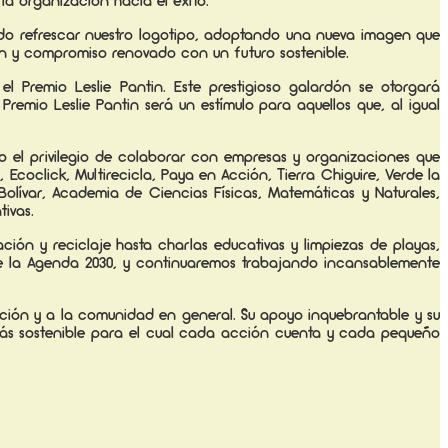
a organización hacia el éxito.
do refrescar nuestro logotipo, adoptando una nueva imagen que
ón y compromiso renovado con un futuro sostenible.
 Premio Leslie Pantin. Este prestigioso galardón se otorgará
remio Leslie Pantin será un estímulo para aquellos que, al igual
do el privilegio de colaborar con empresas y organizaciones que
coclick, Multirecicla, Paya en Acción, Tierra Chiguire, Verde la
 Bolívar, Academia de Ciencias Físicas, Matemáticas y Naturales,
ivas.
ión y reciclaje hasta charlas educativas y limpiezas de playas,
 de la Agenda 2030, y continuaremos trabajando incansablemente
ación y a la comunidad en general. Su apoyo inquebrantable y su
 más sostenible para el cual cada acción cuenta y cada pequeño