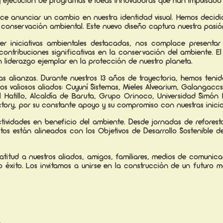
 y ejecución de programas e ideas innovadoras que han impulsado l
ce anunciar un cambio en nuestra identidad visual. Hemos decidi
la conservación ambiental. Este nuevo diseño captura nuestra pasi
 iniciativas ambientales destacadas, nos complace presentar el
ntribuciones significativas en la conservación del ambiente. El P
un liderazgo ejemplar en la protección de nuestro planeta.
s alianzas. Durante nuestros 13 años de trayectoria, hemos teni
valiosos aliados: Cuyuní Sistemas, Mieles Alvearium, Galangaccs, E
e El Hatillo, Alcaldía de Baruta, Grupo Orinoco, Universidad Simón
ory, por su constante apoyo y su compromiso con nuestras iniciat
vidades en beneficio del ambiente. Desde jornadas de reforestac
ectos están alineados con los Objetivos de Desarrollo Sostenible
atitud a nuestros aliados, amigos, familiares, medios de comunic
 éxito. Los invitamos a unirse en la construcción de un futuro