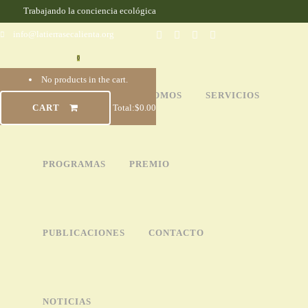
Trabajando la conciencia ecológica
info@latierrasecalienta.org
0
No products in the cart.
INICIO
QUIÉNES SOMOS
SERVICIOS
CART
Total:
$
0.00
PROGRAMAS
PREMIO
PUBLICACIONES
CONTACTO
NOTICIAS