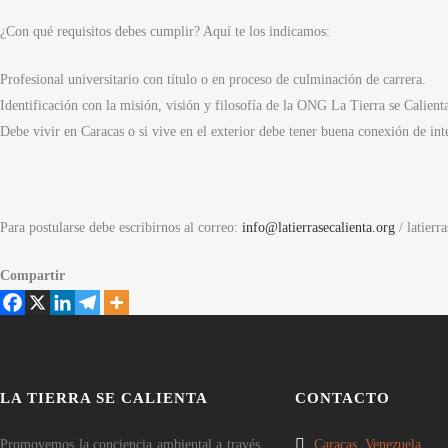
¿Con qué requisitos debes cumplir? Aquí te los indicamos:
Profesional universitario con título o en proceso de culminación de carrera.
Identificación con la misión, visión y filosofía de la ONG La Tierra se Calienta
Debe vivir en Caracas o si vive en el exterior debe tener buena conexión de int
Para postularse debe escribirnos al correo:
info@latierrasecalienta.org
/ latier
Compartir
LA TIERRA SE CALIENTA
CONTACTO
Promovemos la conciencia ambiental a través
Caracas, Venezuela