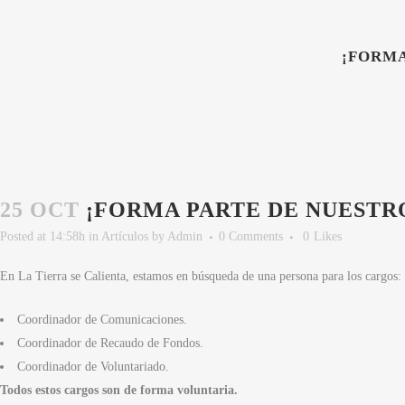
¡FORMA
25 OCT
¡FORMA PARTE DE NUESTR
Posted at 14:58h
in
Artículos
by
Admin
0 Comments
0
Likes
En La Tierra se Calienta, estamos en búsqueda de una persona para los cargos:
Coordinador de Comunicaciones.
Coordinador de Recaudo de Fondos.
Coordinador de Voluntariado.
Todos estos cargos son de forma voluntaria.