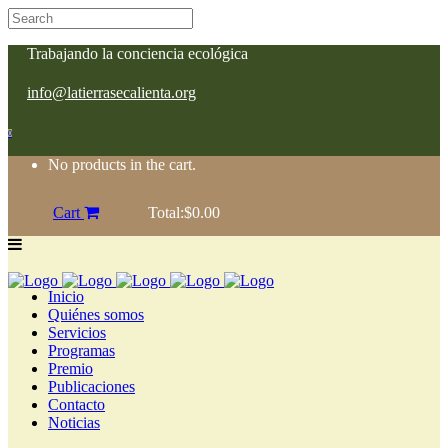
Trabajando la conciencia ecológica
info@latierrasecalienta.org
0
No products in the cart.
Cart
Total:
$
0.00
Inicio
Quiénes somos
Servicios
Programas
Premio
Publicaciones
Contacto
Noticias