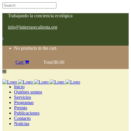
Trabajando la conciencia ecológica
info@latierrasecalienta.org
0
No products in the cart.
Cart
Total:
$
0.00
Inicio
Quiénes somos
Servicios
Programas
Premio
Publicaciones
Contacto
Noticias