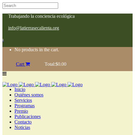
Trabajando la conciencia ecológica
info@latierrasecalienta.org
0
No products in the cart.
Cart
Total:
$
0.00
Inicio
Quiénes somos
Servicios
Programas
Premio
Publicaciones
Contacto
Noticias