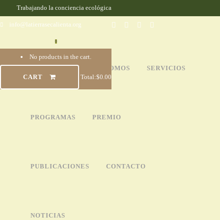
Trabajando la conciencia ecológica
info@latierrasecalienta.org
0
No products in the cart.
INICIO
QUIÉNES SOMOS
SERVICIOS
CART
Total:
$
0.00
PROGRAMAS
PREMIO
PUBLICACIONES
CONTACTO
NOTICIAS