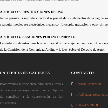
ARTÍCULO 3. RESTRICCIONES DE USO
No se permite la reproducción total o parcial de los elementos de la página 
cualquier medio, sea electrónico, mecánico, fotocopia, grabación u otro, sin per
ARTÍCULO 4. SANCIONES POR INCLUMIENTO
La violación de estos derechos facultará al titular a ejercer contra el infract
de la Comisión de la Comunidad Andina y
la Ley Sobre el Derecho de Autor.
LA TIERRA SE CALIENTA
CONTACTO
Promovemos la conciencia ambiental a través
Caracas, Venezuela
de la educación experiencial, con el objetivo
info@latierrasecalienta
de contribuir a la conservación de los
ecosistemas.
+584242729168